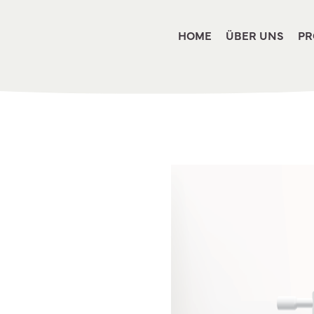
HOME
ÜBER UNS
PR
Find your solut
countries
Choose your l
Home
Dutch – Nederlands
France – Français