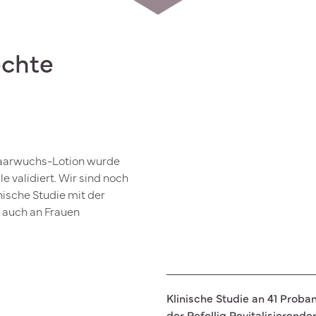
echte
 Haarwuchs-Lotion wurde
e validiert. Wir sind noch
nische Studie mit der
 auch an Frauen
Klinische Studie an 41 Prob
der Refolliq Revitalisierend