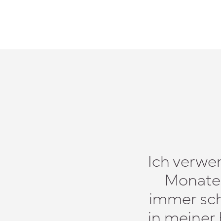
Ich verwen
Monaten
immer sch
in meiner