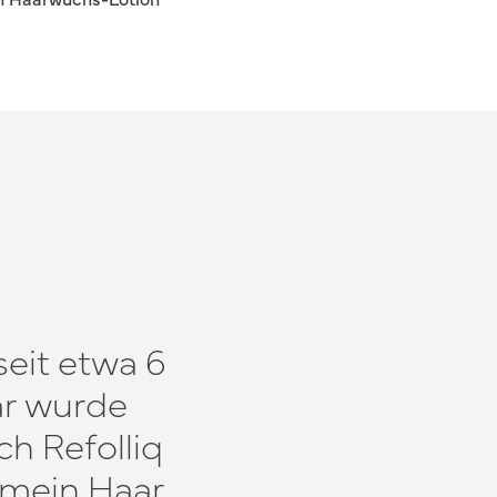
seit etwa 6
ar wurde
h Refolliq
 mein Haar