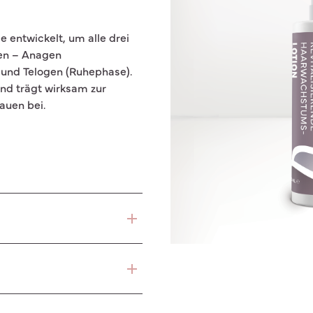
Germany – Deutsch
 entwickelt, um alle drei
en – Anagen
und Telogen (Ruhephase).
nd trägt wirksam zur
auen bei.
in, Capryloyl Glycine,
xtract, Camellia Sinensis
act, Glycine, Zinc
te, Sarcosine, Citric Acid,
h auftragen und