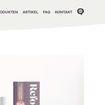
Close
OPEN
menu
ODUKTEN
ARTIKEL
FAQ
KONTAKT
ion in these
MENU
anguage