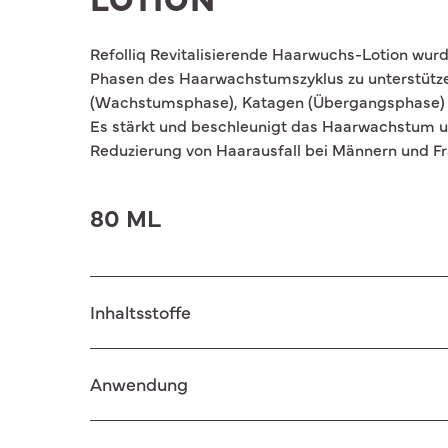
Refolliq Revitalisierende Haarwuchs-Lotion wurde
Phasen des Haarwachstumszyklus zu unterstütz
(Wachstumsphase), Katagen (Übergangsphase) 
Es stärkt und beschleunigt das Haarwachstum u
Reduzierung von Haarausfall bei Männern und Fr
80 ML
Inhaltsstoffe
Aqua (Water), Alcohol Denat, Propanediol, Glycer
Anwendung
Hexylene Glycol, Cinnamomum Zeylanicum Bark E
Leaf Extract, Menthol, Larix Europaea Wood Extr
Aspartate, Manganese Aspartate, Copper Asparta
Vor dem Gebrauch gut schütteln. Zweimal täglic