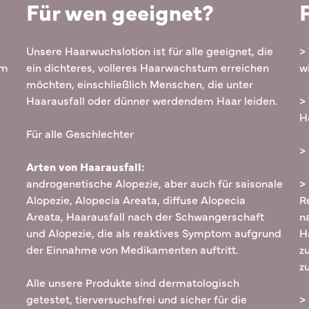
Für wen geeignet?
Unsere Haarwuchslotion ist für alle geeignet, die
>
em
ein dichteres, volleres Haarwachstum erreichen
w
möchten, einschließlich Menschen, die unter
Haarausfall oder dünner werdendem Haar leiden.
>
H
Für alle Geschlechter
>
Arten von Haarausfall:
androgenetische Alopezie, aber auch für saisonale
>
Alopezie, Alopecia Areata, diffuse Alopecia
R
Areata, Haarausfall nach der Schwangerschaft
n
und Alopezie, die als reaktives Symptom aufgrund
H
der Einnahme von Medikamenten auftritt.
z
z
Alle unsere Produkte sind dermatologisch
getestet, tierversuchsfrei und sicher für die
>